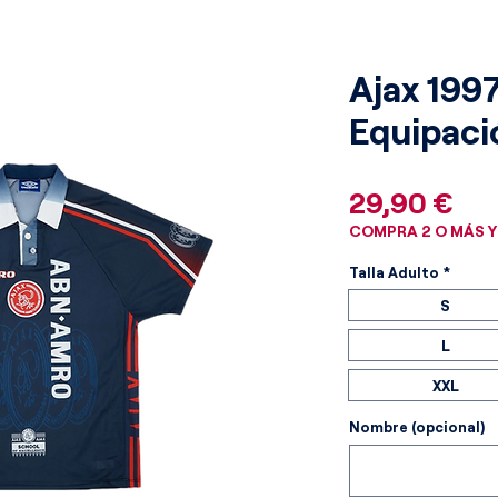
Ajax 199
Equipaci
Pre
29,90 €
COMPRA 2 O MÁS Y
Talla Adulto
*
S
L
XXL
Nombre (opcional)