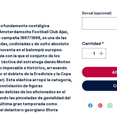
Dorsal (opcional)
profundamente nostálgica
 Amsterdamsche Football Club Ajax,
e campaña 1997/1998, es una de las
Cantidad
*
das, codiciadas y de culto absoluto
s noventa en el balompié europeo.
a con la que el conjunto de los
ón táctica del estratega danés Morten
o impecable e histórico, arrasando
Añ
el doblete de la Eredivisie y la Copa
r). Esta elástica arropó la categoría,
C
constelación de figuras
as delicias de los aficionados en el
ndo las pinceladas de genialidad del
u última gran temporada como
 del delantero georgiano Shota
blada del extremo nigeriano Tijani