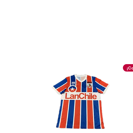
Babangida, junto a baluartes i
Litmanen, Frank de Boer, Rona
guardameta Edwin van der Sa
La narrativa estética de est
propuesta visual rica en simbo
textil y una sofisticación cro
un estándar de elegancia para
sobre una elegante base de un
noche (o azul marino oscuro) q
artístico y de colección de es
fondo: la zona inferior del p
imponente tramado jacquard 
tono azulino degradado tres
club, generando un fascinant
reflejos de las luces del esta
clásico continúan con la base
hombros por estilizados vivos
caen hacia los costados, culm
degradado rojo y las letras de