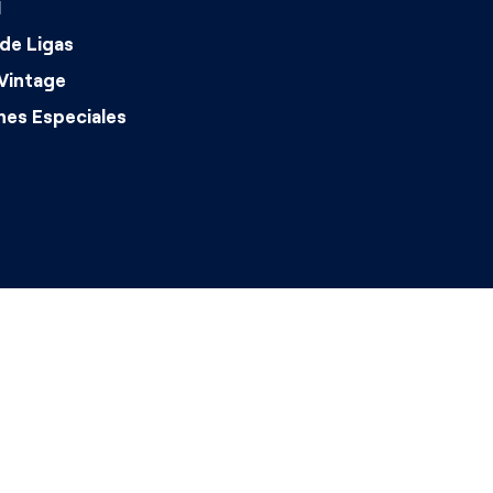
1
de Ligas
Vintage
nes Especiales