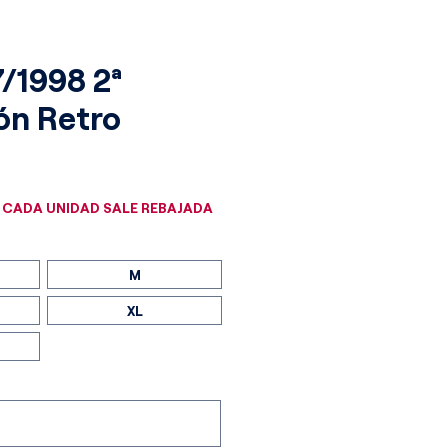
7/1998 2ª
ón Retro
cio
 CADA UNIDAD SALE REBAJADA
M
XL