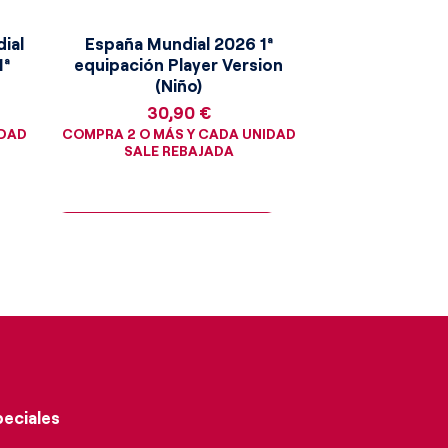
ial
España Mundial 2026 1ª
1ª
equipación Player Version
(Niño)
Precio
30,90 €
IDAD
COMPRA 2 O MÁS Y CADA UNIDAD
SALE REBAJADA
¡Consigue la moneda dorada!
peciales