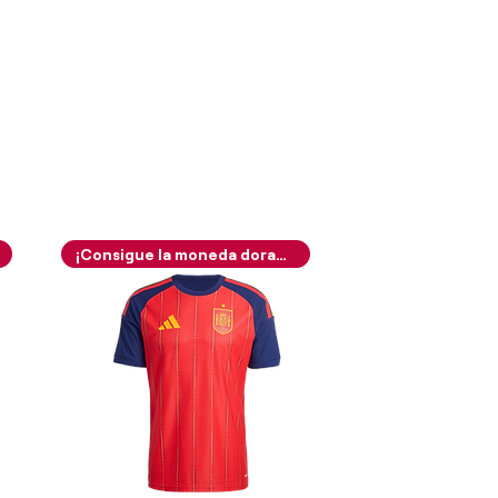
¡Consigue la moneda dorada!