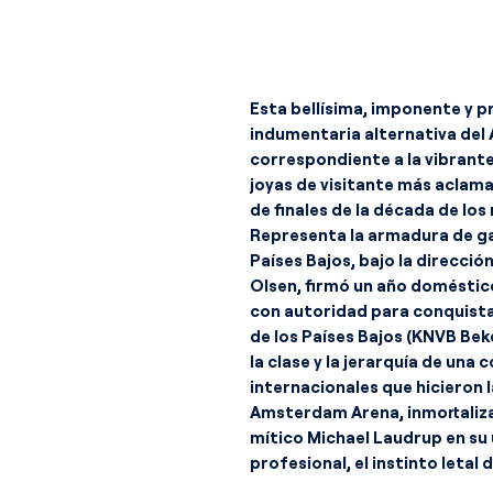
Esta bellísima, imponente y 
indumentaria alternativa del
correspondiente a la vibrant
joyas de visitante más aclama
de finales de la década de lo
Representa la armadura de gal
Países Bajos, bajo la direcci
Olsen, firmó un año doméstic
con autoridad para conquistar 
de los Países Bajos (KNVB Beke
la clase y la jerarquía de una 
internacionales que hicieron l
Amsterdam Arena, inmortaliza
mítico Michael Laudrup en s
profesional, el instinto letal
Arveladze, la velocidad endia