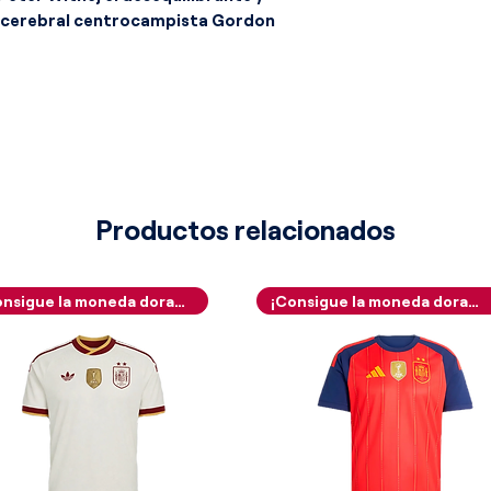
l cerebral centrocampista Gordon
 Dennis Mortimer, los rocosos
McNaught, y el carismático
a equipación es un ejemplo supremo de
rtivo de principios de los años
elegancia minimalista, cortes limpios
sima costura que contrastaba
es siluetas holgadas de los noventa.
Productos relacionados
e su tradicional y señorial lienzo
 (claret), confeccionado en un tejido
lta calidad que ofrece un brillo sutil
¡Consigue la moneda dorada!
¡Consigue la moneda dorada!
s estadios. El gran sello de identidad
en sus limpios bloques de contraste:
s laterales que estilizan los costados
color azul celeste (sky blue),
milimétrica los colores históricos de
as extremidades de las mangas se
icos en azul celeste, sutilmente