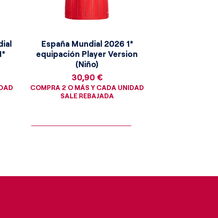
ial
España Mundial 2026 1ª
1ª
equipación Player Version
(Niño)
Precio
30,90 €
IDAD
COMPRA 2 O MÁS Y CADA UNIDAD
SALE REBAJADA
¡Consigue la moneda dorada!