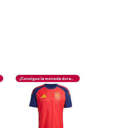
¡Consigue la moneda dorada!