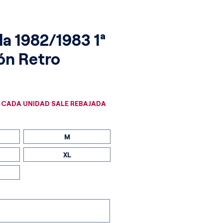
la 1982/1983 1ª
ón Retro
cio
 CADA UNIDAD SALE REBAJADA
M
XL