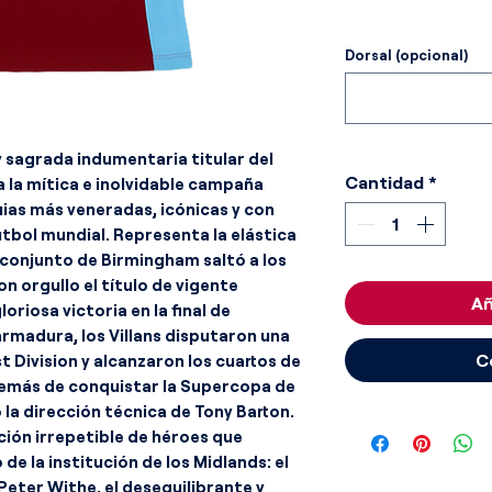
Dorsal (opcional)
 sagrada indumentaria titular del
Cantidad
*
a la mítica e inolvidable campaña
uias más veneradas, icónicas y con
útbol mundial. Representa la elástica
l conjunto de Birmingham saltó a los
n orgullo el título de vigente
Añ
riosa victoria en la final de
rmadura, los Villans disputaron una
C
t Division y alcanzaron los cuartos de
además de conquistar la Supercopa de
 la dirección técnica de Tony Barton.
ción irrepetible de héroes que
de la institución de los Midlands: el
eter Withe, el desequilibrante y