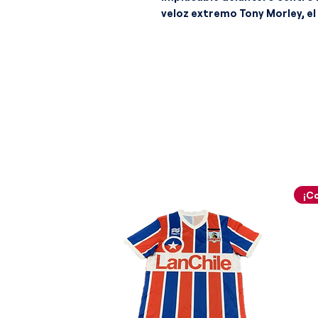
veloz extremo Tony Morley, e
Cowans, el incansable capitán
defensores Allan Evans y Ken 
guardameta Nigel Spink.
La narrativa estética de est
la edad de oro del diseño depo
ochenta, destacando por una 
y un ajuste entallado de altí
fuertemente con las posterior
La camiseta se estructura sobr
base de color granate intenso
técnico satinado premium de a
y sofisticado bajo la luz de lo
visual de este modelo radica 
las mangas cortas y los panele
del torso adoptan un brillante 
respetando con una pulcritud 
la escuadra de Birmingham. L
rematan con unos puños elást