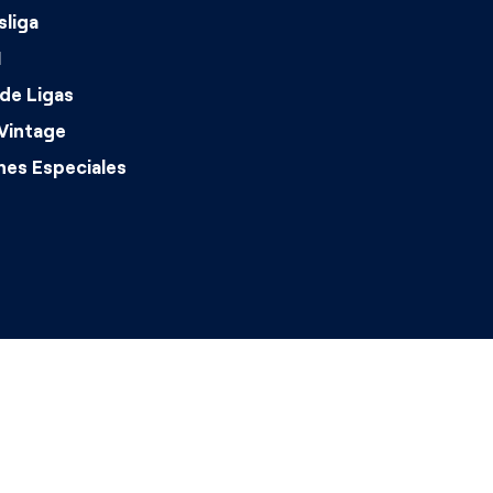
liga
1
de Ligas
Vintage
nes Especiales