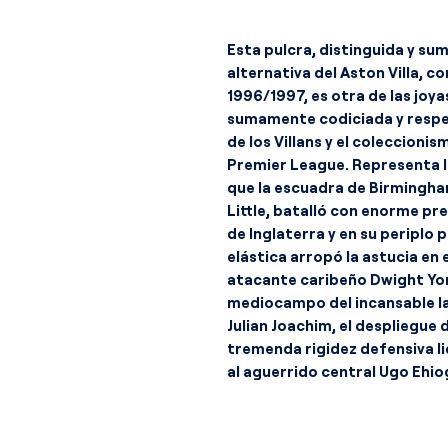
Esta pulcra, distinguida y s
alternativa del Aston Villa, 
1996/1997, es otra de las joyas
sumamente codiciada y respe
de los Villans y el coleccionis
Premier League. Representa la
que la escuadra de Birmingha
Little, batalló con enorme pr
de Inglaterra y en su periplo
elástica arropó la astucia en e
atacante caribeño Dwight York
mediocampo del incansable Ian
Julian Joachim, el despliegue d
tremenda rigidez defensiva l
al aguerrido central Ugo Ehio
defendido de manera notable 
Mark Bosnich.
La narrativa estética de esta