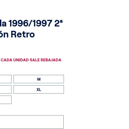
la 1996/1997 2ª
ón Retro
cio
 CADA UNIDAD SALE REBAJADA
M
XL