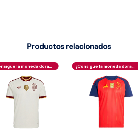
excelso contraste de los colores
e un fondo neutro, adoptando la
ntera de hombros caídos y mangas
 estructura sobre un inmaculado
ólido, confeccionado en un tejido
stencia que prescinde de marcas de
Productos relacionados
 una estampa limpia y señorial en el
s mangas cortas continúan de forma
 puro de la indumentaria, viéndose
¡Consigue la moneda dorada!
¡Consigue la moneda dorada!
stral en sus extremos por unos
lados en color granate (claret), los
orados en su contorno por una
ral en color azul celeste (sky blue).
líneas de ingeniería sastrera más
adas por los puristas de las
sto cuello de estilo polo plano
ejido acanalado de color granate
frente abriéndose en una limpia y
 en "V" de color azul celeste,