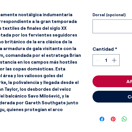
umamente nostálgica indumentaria
Dorsal (opcional)
correspondiente a la gran temporada
 textiles de finales del siglo XX
tada por los fervientes seguidores
mo británico de la era clásica de la
 armadura de gala visitante con la
Cantidad
*
m, comandada por el estratega Brian
estancia en los campos más hostiles
 por las copas domésticas. Esta
l área y los valiosos goles del
Añ
e, la polivalencia y llegada desde el
 Taylor, los desbordes del veloz
el balcánico Savo Milošević, y la
C
iderada por Gareth Southgate junto
gu, quienes protegían el arco
por el internacional australiano
 equipación destaca por su