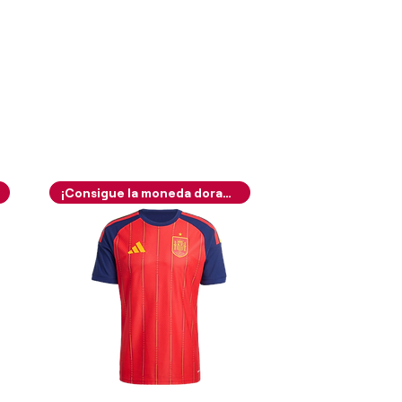
¡Consigue la moneda dorada!