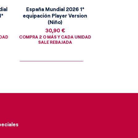
ial
España Mundial 2026 1ª
1ª
equipación Player Version
(Niño)
Precio
30,90 €
IDAD
COMPRA 2 O MÁS Y CADA UNIDAD
SALE REBAJADA
¡Consigue la moneda dorada!
peciales