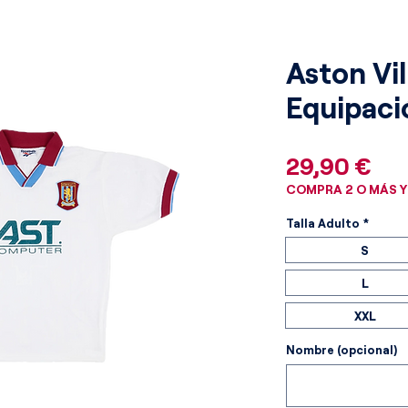
Aston Vil
Equipaci
Pre
29,90 €
COMPRA 2 O MÁS Y
Talla Adulto
*
S
L
XXL
Nombre (opcional)