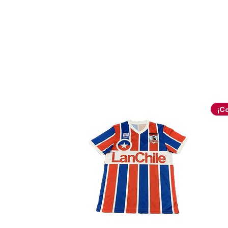
refrescante minimalismo y el 
institucionales del club sobr
clásica silueta holgada nove
muy holgadas. La camiseta se
lienzo base de color blanco s
técnico premium de alta resi
agua complejas para priorizar
terreno de juego. Las amplia
impecable con el tono blanco
interrumpidas de forma magi
gruesos puños elásticos acana
cuales se ven sutilmente dec
delgada e impecable línea cent
El cuello presenta una de las 
originales, elegantes y record
equipaciones vintage: un robu
confeccionado en un grueso t
sólido. El cuello cae hacia el 
vistosa terminación de solapas