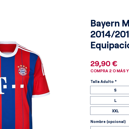
Bayern 
2014/201
Equipaci
Pre
29,90 €
COMPRA 2 O MÁS Y
Talla Adulto
*
S
L
XXL
Nombre (opcional)