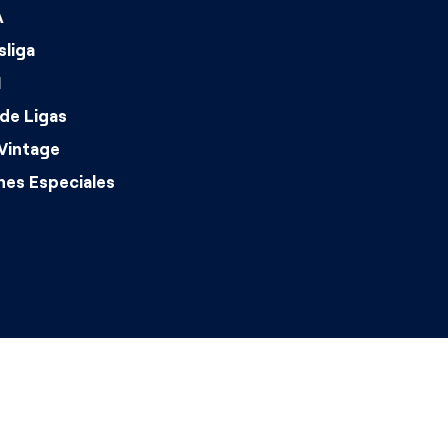
A
liga
1
de Ligas
Vintage
nes Especiales