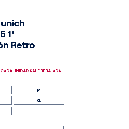
Munich
5 1ª
ón Retro
cio
 CADA UNIDAD SALE REBAJADA
M
XL