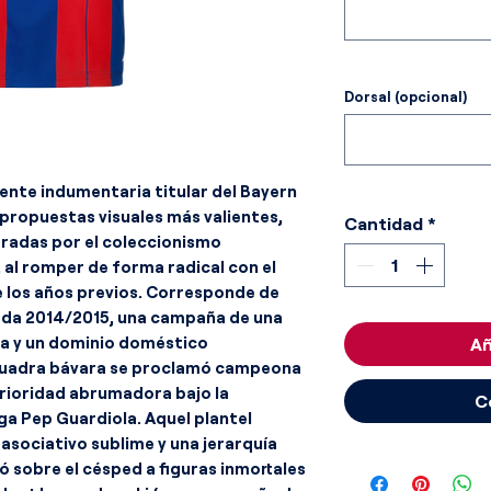
Dorsal (opcional)
ente indumentaria titular del Bayern
propuestas visuales más valientes,
Cantidad
*
tradas por el coleccionismo
al romper de forma radical con el
 los años previos. Corresponde de
ada 2014/2015, una campaña de una
va y un dominio doméstico
Añ
scuadra bávara se proclamó campeona
erioridad abrumadora bajo la
C
ga Pep Guardiola. Aquel plantel
 asociativo sublime y una jerarquía
ió sobre el césped a figuras inmortales