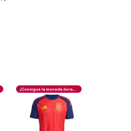
¡Consigue la moneda dorada!