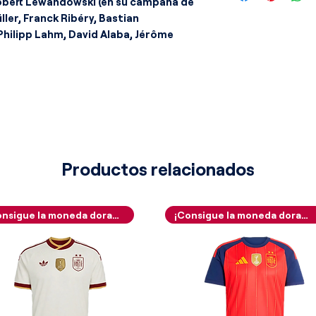
 Robert Lewandowski (en su campaña de
ler, Franck Ribéry, Bastian
Philipp Lahm, David Alaba, Jérôme
uel Neuer.
 elástica destaca por plasmar un
y una fuerte inspiración nostálgica,
 la mítica armadura con la que el club
la UEFA en 1996. El torso de la
o tradicional para estructurarse
 amplias franjas verticales
rmedio impecable, donde alternan de
Productos relacionados
 real brillante y un rojo vivo
ticación textil fantástica, unas finas
en un tono azul ligeramente más oscuro
¡Consigue la moneda dorada!
¡Consigue la moneda dorada!
s rojas, dotando a la indumentaria de
 Las mangas cortas se presentan en un
 vivo, luciendo sobre la zona
adicionales tres líneas de la firma en
ulado, y rematándose en los puños con
en color blanco puro.