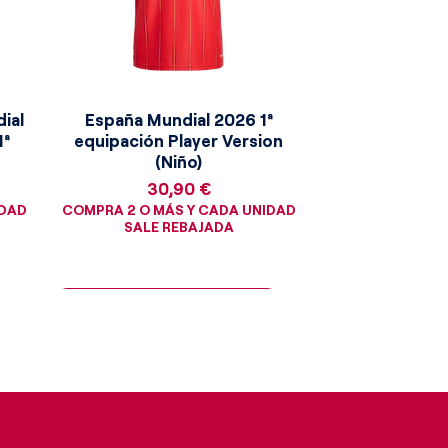
ial
España Mundial 2026 1ª
1ª
equipación Player Version
(Niño)
Precio
30,90 €
IDAD
COMPRA 2 O MÁS Y CADA UNIDAD
SALE REBAJADA
¡Consigue la moneda dorada!