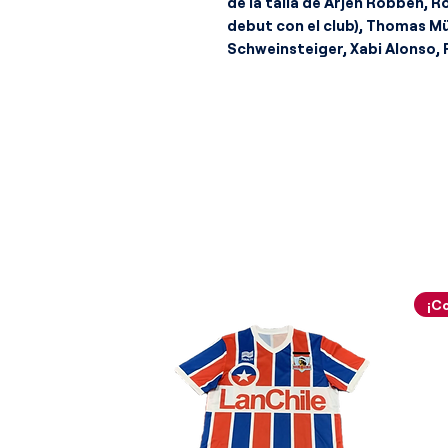
de la talla de Arjen Robben,
debut con el club), Thomas Mül
Schweinsteiger, Xabi Alonso, 
Boateng y el guardameta Man
La narrativa estética de esta
balance visual extraordinario 
rindiendo un tributo directo a
conquistó su primera Copa de 
prenda abandona el diseño lis
mediante un patrón frontal de
simétricas de un grosor inte
forma fluida bloques de un azul
profundo. Aportando una sofis
líneas verticales perfiladas 
cruzan el centro de las barra
una textura visual excelente.
bloque compacto de color rojo
superior de los hombros las tr
un nítido color blanco inmac
un fino vivo elástico también 