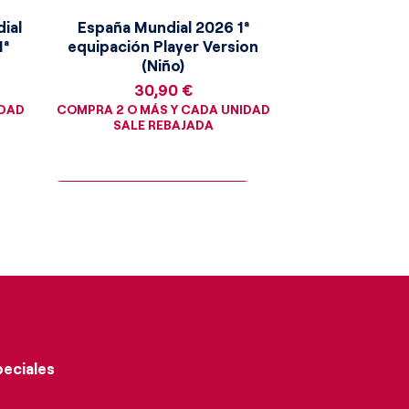
ial
España Mundial 2026 1ª
1ª
equipación Player Version
(Niño)
Precio
30,90 €
IDAD
COMPRA 2 O MÁS Y CADA UNIDAD
SALE REBAJADA
¡Consigue la moneda dorada!
peciales