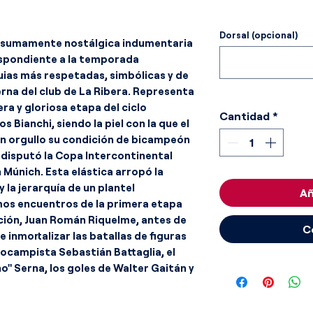
Dorsal (opcional)
 sumamente nostálgica indumentaria
respondiente a la temporada
quias más respetadas, simbólicas y de
rna del club de La Ribera. Representa
ra y gloriosa etapa del ciclo
Cantidad
*
s Bianchi, siendo la piel con la que el
n orgullo su condición de bicampeón
 disputó la Copa Intercontinental
 Múnich. Esta elástica arropó la
 la jerarquía de un plantel
Añ
timos encuentros de la primera etapa
ución, Juan Román Riquelme, antes de
C
 inmortalizar las batallas de figuras
diocampista Sebastián Battaglia, el
o" Serna, los goles de Walter Gaitán y
Clemente Rodríguez y la solidez
Schiavi junto a Nicolás Burdisso.