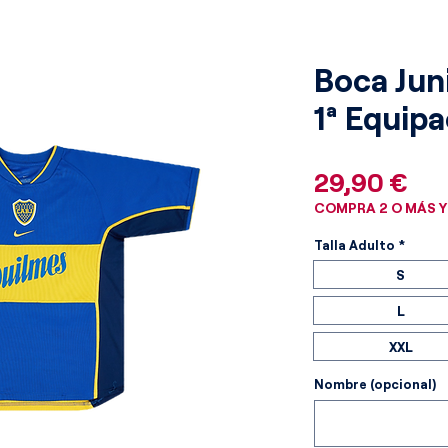
Boca Jun
1ª Equip
Pre
29,90 €
COMPRA 2 O MÁS Y
Talla Adulto
*
S
L
XXL
Nombre (opcional)