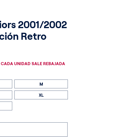
iors 2001/2002
ación Retro
cio
 CADA UNIDAD SALE REBAJADA
M
XL