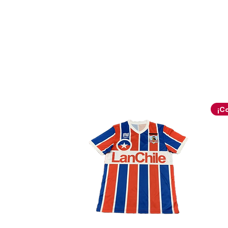
La narrativa estética de esta
máxima expresión del diseño 
década de los 2000, adoptando
tecnológica global de la fir
en una confección de doble ca
optimizaba el rendimiento at
sobre un lienzo base de un bril
confeccionado en un tejido t
incorporaba paneles microperf
la historia inalterable nacid
franja horizontal de color am
todo el centro del torso. El g
este modelo radica en sus co
de un profundo color azul mar
descienden verticalmente en
también para cubrir la zona i
ranglán y crear un contrast
sofisticado, delimitado por fi
El cuello presenta una de las
ergonómicas y recordadas de a