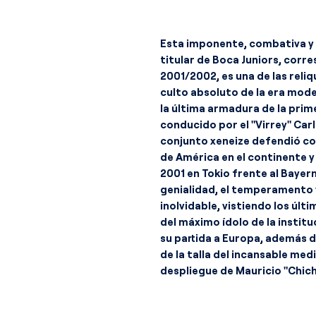
Esta imponente, combativa y
titular de Boca Juniors, cor
2001/2002, es una de las reli
culto absoluto de la era mode
la última armadura de la prime
conducido por el "Virrey" Carlo
conjunto xeneize defendió co
de América en el continente y
2001 en Tokio frente al Bayern
genialidad, el temperamento y
inolvidable, vistiendo los úl
del máximo ídolo de la instit
su partida a Europa, además de
de la talla del incansable me
despliegue de Mauricio "Chich
Marcelo Delgado, la garra de 
defensiva del "Flaco" Rolando 