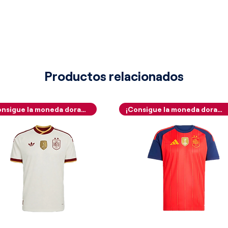
 equipación destaca por ser la
aerodinámico de principios de la
 la revolucionaria plantilla
ma norteamericana del "swoosh" basada
pa textil (Cool Motion) que
lético. La camiseta se estructura
lante y eléctrico azul Francia,
Productos relacionados
écnico mate de alta calidad que
orados de alta respirabilidad. Fiel a
a en La Boca, una imponente y ancha
¡Consigue la moneda dorada!
¡Consigue la moneda dorada!
arillo oro cruza de manera impecable
ran rasgo distintivo y vanguardista de
stados: dos anchos paneles laterales
ino nacen desde las axilas y
marcando el abdomen, extendiéndose
nferior de las amplias mangas cortas
e geométrico tricolor sumamente
nas líneas amarillas.
 confecciones más minimalistas,
quella era de transición textil: un