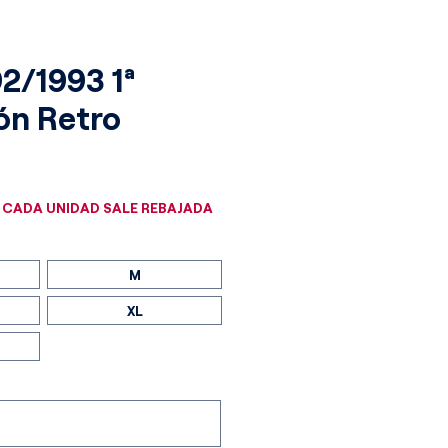
92/1993 1ª
ón Retro
cio
 CADA UNIDAD SALE REBAJADA
M
XL