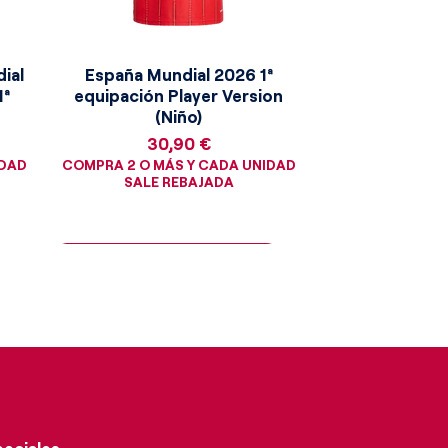
ial
España Mundial 2026 1ª
1ª
equipación Player Version
(Niño)
Precio
30,90 €
IDAD
COMPRA 2 O MÁS Y CADA UNIDAD
SALE REBAJADA
¡Consigue la moneda dorada!