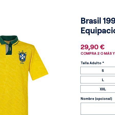
Brasil 19
Equipaci
Pre
29,90 €
COMPRA 2 O MÁS Y
Talla Adulto
*
S
L
XXL
Nombre (opcional)