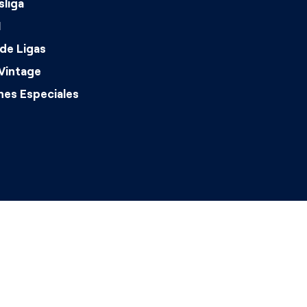
liga
1
de Ligas
Vintage
nes Especiales