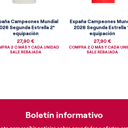
e el escudo oficial de la
utebol (CBF) bordado en sus colores
forma majestuosa por sus tres
paña Campeones Mundial
España Campeones Mund
eflejando el palmarés histórico que
026 Segunda Estrella 2ª
2026 Segunda Estrella 
ese preciso momento.
equipación
equipación
Precio
Precio
27,90 €
27,90 €
PRA 2 O MÁS Y CADA UNIDAD
COMPRA 2 O MÁS Y CADA UN
SALE REBAJADA
SALE REBAJADA
Boletín informativo