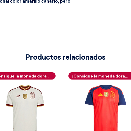
onal color amarillo canario, pero
rón abstracto en marca de agua
 torso, generando un dinámico juego
 luz del campo. El corte de la
mbros caídos y mangas amplias que se
, ofreciendo la clásica silueta
a en el fútbol de finales de siglo.
lemento más elaborado y distintivo de
eño tipo polo clásico confeccionado
Productos relacionados
 de color verde botella, ornamentado
 que perfilan todo su contorno. La
on una tapeta especial que combina
¡Consigue la moneda dorada!
¡Consigue la moneda dorada!
negras a modo de contraste, cerrada
ada por las siglas "CBF" bordadas en
 verde.
nstitucionales quedan perfectamente
impacto visual limpio. Al lado derecho
la marca del doble diamante bordado
n la manga derecha se añade un
de la firma técnica. Custodiando el