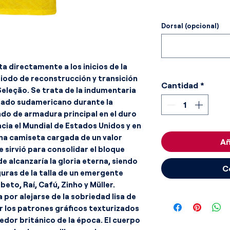
Dorsal (opcional)
ta directamente a los inicios de la
riodo de reconstrucción y transición
Cantidad
*
eleção. Se trata de la indumentaria
inado sudamericano durante la
do de armadura principal en el duro
acia el Mundial de Estados Unidos y en
una camiseta cargada de un valor
Añ
e sirvió para consolidar el bloque
e alcanzaría la gloria eterna, siendo
C
uras de la talla de un emergente
eto, Raí, Cafú, Zinho y Müller.
 por alejarse de la sobriedad lisa de
r los patrones gráficos texturizados
edor británico de la época. El cuerpo