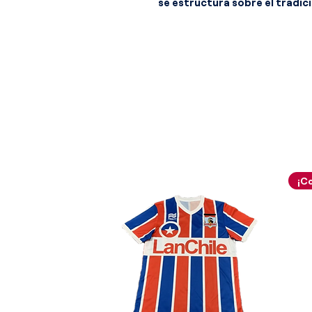
se estructura sobre el tradici
incorpora un sofisticado pat
satinada que recorre todo el
de brillos que reacciona con la
camiseta es holgado, con ho
extienden casi hasta los codos
"oversized" que marcó tendenci
El cuello se convierte en el e
este modelo. Presenta un dis
en un grueso canalé elástico
con dos finas líneas amarillas
zona de la garganta cuenta c
franjas verticales blancas y 
por botones ocultos y flanque
color amarillo sobre un fondo
En el pecho, los elementos i
distribuidos para ofrecer un 
se encuentra el logotipo de 
en hilo verde, mientras que e
detalle geométrico adicional 