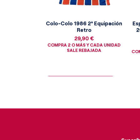
costado izquierdo, resplandec
Confederaçao Brasileira de F
tradicionales y coronado de 
Colo-Colo 1986 2ª Equipación
Es
estrellas verdes originales, r
Retro
2
ostentaba la federación en 
Precio
29,90 €
COMPRA 2 O MÁS Y CADA UNIDAD
SALE REBAJADA
COM
¡Consigue la moneda dorada!