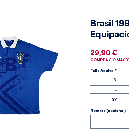
Brasil 19
Equipaci
Pre
29,90 €
COMPRA 2 O MÁS Y
Talla Adulto
*
S
L
XXL
Nombre (opcional)