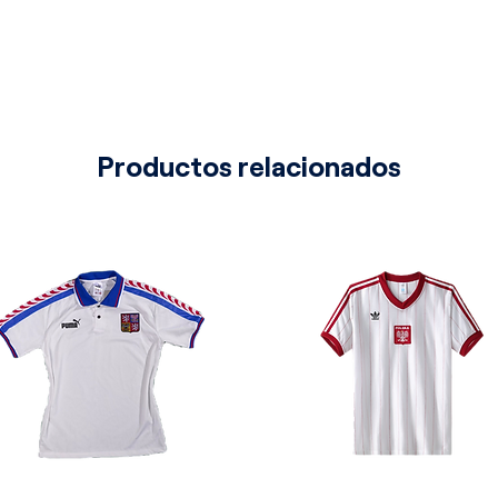
. Para elevar aún más su estatus
n patrón de líneas abstractas y
epiten en la zona inferior y en la
sofisticado texturizado jacquard
vimiento. Las mangas cortas, de
stico corte holgado ("oversized") de
Productos relacionados
e un empaque retro sobresaliente.
nfecciones textiles más nítidas,
indumentaria de los noventa. Presenta
 polo clásico confeccionado en un
lor blanco inmaculado que contrasta
rde exterior de las solapas está
una fina línea verde esmeralda,
 cierre oculto que asienta de forma
seta, la organización de los elementos
ograr una armonía y una simetría
ndo azul. En el sector derecho del
 bordado en color blanco el logotipo