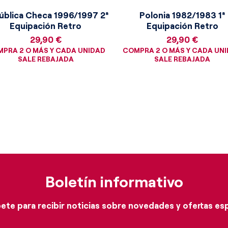
técnica de origen británico. En el
ública Checa 1996/1997 2ª
Polonia 1982/1983 1ª
 el corazón, resplandece con un
Equipación Retro
Equipación Retro
co escudo oficial de la
Precio
Precio
tbol (CBF), con su clásica cruz en
29,90 €
29,90 €
ndo inmaculado, coronado de manera
PRA 2 O MÁS Y CADA UNIDAD
COMPRA 2 O MÁS Y CADA UN
SALE REBAJADA
SALE REBAJADA
llas doradas brillantes en honor a los
esa fecha (1958, 1962 y 1970) y
RASIL" justo debajo, cerrando una
de una personalidad histórica
Boletín informativo
ete para recibir noticias sobre novedades y ofertas es