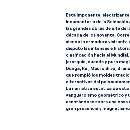
Esta imponente, electrizant
indumentaria de la Selección 
las grandes obras de arte del 
década de los noventa. Corre
siendo la armadura visitante o
disputó las intensas e histór
clasificación hacia el Mundial
jerarquía, duende y pura magi
Dunga, Raí, Mauro Silva, Bra
que rompió los moldes tradic
alternativas del país sudamer
La narrativa estética de esta
vanguardismo geométrico y un
asentándose sobre una base 
gran presencia y magnetismo.
corazón del diseño es la eno
tridimensional con las siglas 
del torso, cruzando de forma a