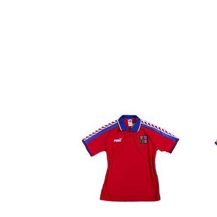
tono azul marino en contraste
vintage, el lienzo incorpora u
chevrones en diagonal que se r
manga derecha, junto con un 
satinado que brilla con el mo
hombros caídos y el caracterí
la época, dotan a la prenda d
El cuello ofrece una de las co
elegantes y señoriales de la 
un sofisticado diseño de tipo
grueso canalé elástico de co
de manera espectacular. El bo
delicadamente enmarcado por 
confluyendo en la base con un
impecable sobre el torso.
En la parte frontal de la cami
institucionales destaca por l
perfectas sobre el potente fo
pecho se sitúa elegantemente