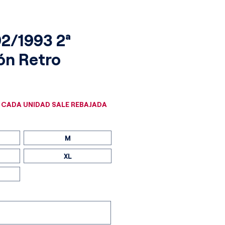
92/1993 2ª
ón Retro
cio
 CADA UNIDAD SALE REBAJADA
M
XL