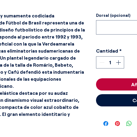
e y sumamente codiciada
Dorsal (opcional)
de Fútbol de Brasil representa una de
diseño futbolístico de principios de la
sponde al periodo entre 1992 y 1993,
ficial con la que la Verdeamarela
Cantidad
*
icas eliminatorias sudamericanas de
. Un plantel legendario cargado de
a de la talla de Romário, Bebeto,
nco y Cafú defendió esta indumentaria
ionales de las equipaciones
Añ
icano.
 elástica destaca por su audaz
 dinamismo visual extraordinario,
C
compacta de color azul cobalto de
 El gran elemento identitario y
rme e imponente marca de agua
"CBF" estilizadas en el sector derecho
rtística el centro de la prenda en un