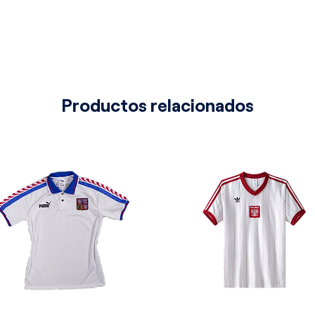
cales que añaden textura y
mento que define su carácter único es
en los hombros, que presenta unas
olor amarillo gualda intenso, las
l rojo y aportan una estética
námica.
Productos relacionados
ucción sofisticada de estilo polo
el cual se funde hacia un cierre
porte distinguido y un ajuste cómodo,
on el diseño de la línea "Equipment"
e corte clásico terminan en un remate
ibertad de movimiento, enfocando toda
te superior de la prenda.