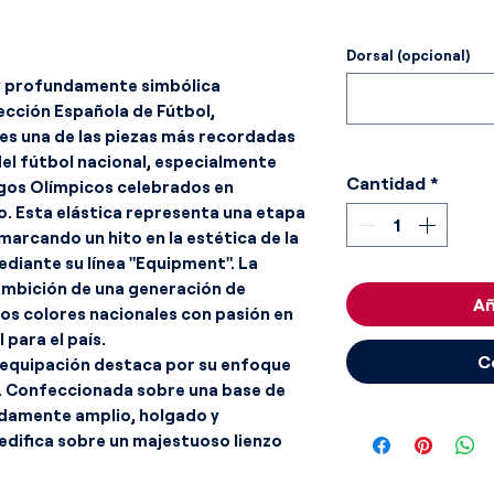
Dorsal (opcional)
 y profundamente simbólica
lección Española de Fútbol,
 es una de las piezas más recordadas
del fútbol nacional, especialmente
Cantidad
*
egos Olímpicos celebrados en
. Esta elástica representa una etapa
marcando un hito en la estética de la
diante su línea "Equipment". La
 ambición de una generación de
Añ
os colores nacionales con pasión en
para el país.
C
a equipación destaca por su enfoque
. Confeccionada sobre una base de
adamente amplio, holgado y
edifica sobre un majestuoso lienzo
o, elaborado en un tejido técnico
rpora un elegante y sutil tramado