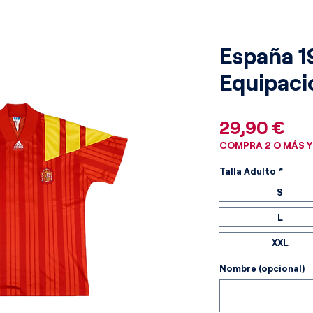
España 1
Equipaci
Pre
29,90 €
COMPRA 2 O MÁS Y
Talla Adulto
*
S
L
XXL
Nombre (opcional)