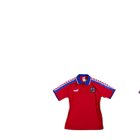
jacquard de finas líneas verti
profundidad al diseño. El ele
el imponente diseño gráfico 
anchas bandas diagonales de c
cuales rompen la hegemonía de
marcadamente deportiva y di
El cuello presenta una constr
plano en un sólido color rojo, 
frontal en "V" que aporta un 
manteniendo la consistencia c
de los noventa. Las mangas d
sencillo que permite total l
la atención visual hacia la par