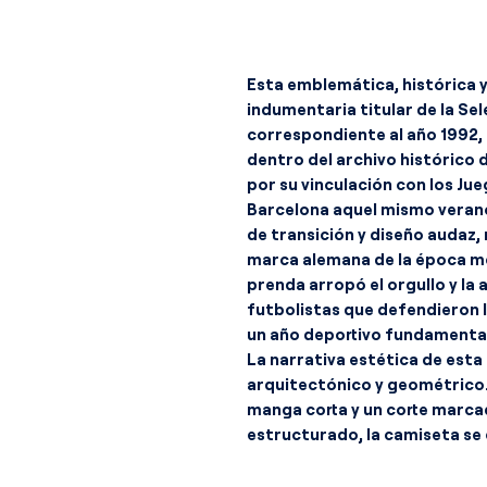
Esta emblemática, histórica
indumentaria titular de la Se
correspondiente al año 1992,
dentro del archivo histórico 
por su vinculación con los Ju
Barcelona aquel mismo verano
de transición y diseño audaz, 
marca alemana de la época me
prenda arropó el orgullo y la
futbolistas que defendieron l
un año deportivo fundamental 
La narrativa estética de est
arquitectónico y geométrico
manga corta y un corte marc
estructurado, la camiseta se 
base de color rojo vivo intens
premium de la época que inco