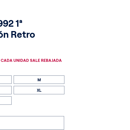
992 1ª
ón Retro
cio
 CADA UNIDAD SALE REBAJADA
M
XL