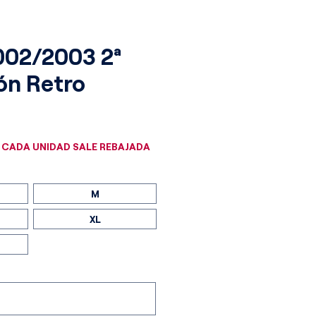
002/2003 2ª
ón Retro
cio
 CADA UNIDAD SALE REBAJADA
M
XL