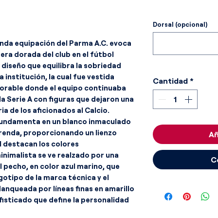
Dorsal (opcional)
unda equipación del Parma A.C. evoca
 era dorada del club en el fútbol
 diseño que equilibra la sobriedad
a institución, la cual fue vestida
Cantidad
*
rable donde el equipo continuaba
la Serie A con figuras que dejaron una
a de los aficionados al Calcio.
 fundamenta en un blanco inmaculado
prenda, proporcionando un lienzo
Añ
l destacan los colores
minimalista se ve realzado por una
C
l pecho, en color azul marino, que
gotipo de la marca técnica y el
flanqueada por líneas finas en amarillo
fisticado que define la personalidad