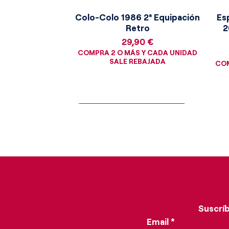
competitividad feroz. Para lo
Colo-Colo 1986 2ª Equipación
Es
del fútbol clásico, esta cami
Retro
2
institución que supo combinar
Precio
29,90 €
convirtiéndose en un testimoni
COMPRA 2 O MÁS Y CADA UNIDAD
dejaba una marca indeleble e
SALE REBAJADA
COM
¡Consigue la moneda dorada!
Suscríb
Email