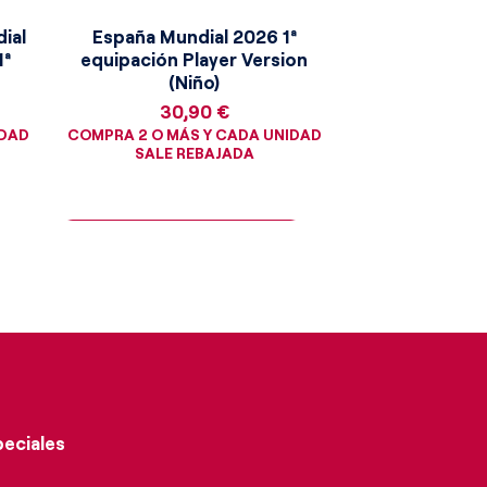
ial
España Mundial 2026 1ª
1ª
equipación Player Version
(Niño)
Precio
30,90 €
IDAD
COMPRA 2 O MÁS Y CADA UNIDAD
SALE REBAJADA
¡Consigue la moneda dorada!
peciales