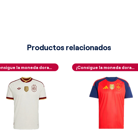
 de "V", sigue la misma línea cromática
zul marino como base y añadiendo
 que refuerzan la coherencia estética
 complementa con las mangas, que
iva que recorre los hombros,
titivo de la marca técnica, un
o del estilo deportivo de principios
Productos relacionados
a dinamismo y un sello de
ición de los elementos institucionales
¡Consigue la moneda dorada!
¡Consigue la moneda dorada!
 equilibrio. A la altura del pecho,
azul, se ubican el logotipo de la
cial del club, ambos posicionados
d clara y una estética equilibrada. Por
ca el nombre del patrocinador
obria y legible, permitiendo que el
visual impecable sin recargar la
 símbolo imperecedero de una era en la
 clase inconfundible y una