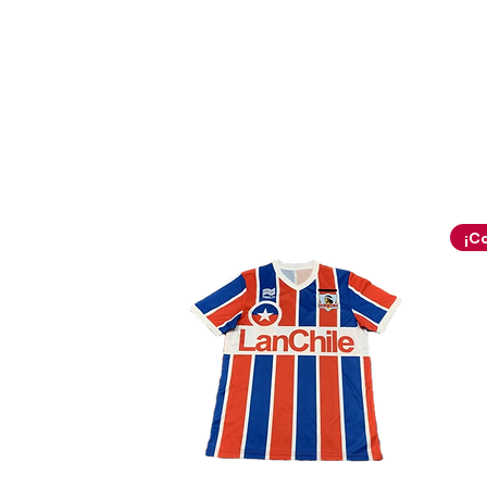
El diseño del cuello, en forma
del conjunto, utilizando el a
detalles en amarillo y blanco
de la prenda. Este estilo se
presentan una banda decorat
adornada con el logotipo repe
elemento distintivo muy propi
de los años dos mil que otorg
autenticidad.
En la parte frontal, la dispos
está ejecutada con precisión y
integrados dentro de la banda 
marca técnica y el escudo ofi
para garantizar una visibilida
debajo de esta franja, desta
principal con una tipografía s
diseño mantenga una armonía 
superficie de la camiseta.
Esta pieza es, en esencia, un
que el Parma brillaba con una