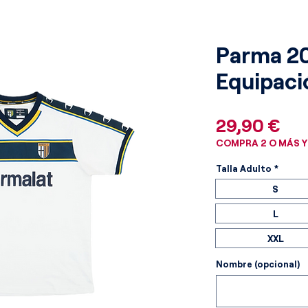
Parma 2
Equipaci
Pre
29,90 €
COMPRA 2 O MÁS Y
Talla Adulto
*
S
L
XXL
Nombre (opcional)