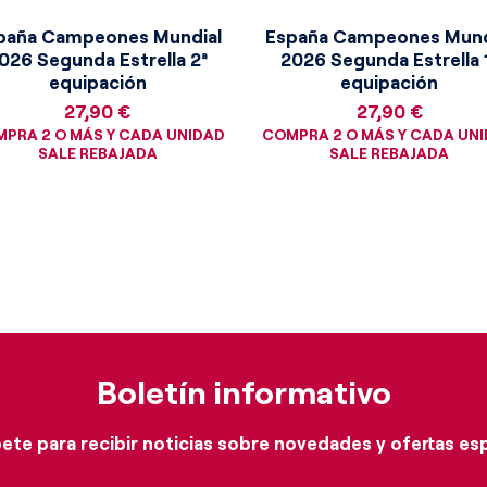
s coleccionistas y los apasionados
paña Campeones Mundial
España Campeones Mund
seta representa la esencia pura de una
026 Segunda Estrella 2ª
2026 Segunda Estrella 
 elegancia técnica y tradición,
equipación
equipación
o vivo de una época en la que el club
Precio
Precio
27,90 €
27,90 €
n el panorama futbolístico europeo.
PRA 2 O MÁS Y CADA UNIDAD
COMPRA 2 O MÁS Y CADA UN
SALE REBAJADA
SALE REBAJADA
Boletín informativo
ete para recibir noticias sobre novedades y ofertas es