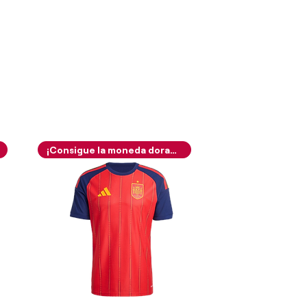
¡Consigue la moneda dorada!