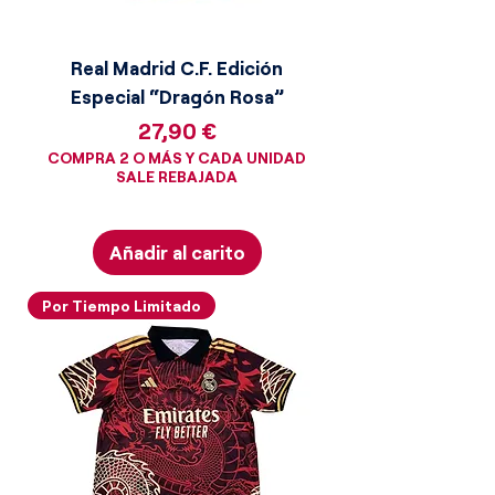
Real Madrid C.F. Edición
Especial “Dragón Rosa”
Precio
27,90 €
COMPRA 2 O MÁS Y CADA UNIDAD
SALE REBAJADA
Añadir al carito
Por Tiempo Limitado