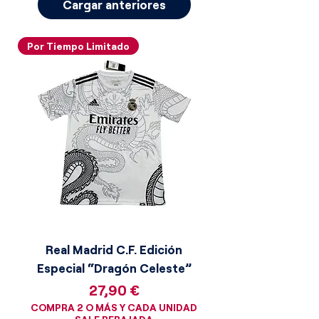
Cargar anteriores
Por Tiempo Limitado
Real Madrid C.F. Edición
Especial “Dragón Celeste”
Precio
27,90 €
COMPRA 2 O MÁS Y CADA UNIDAD