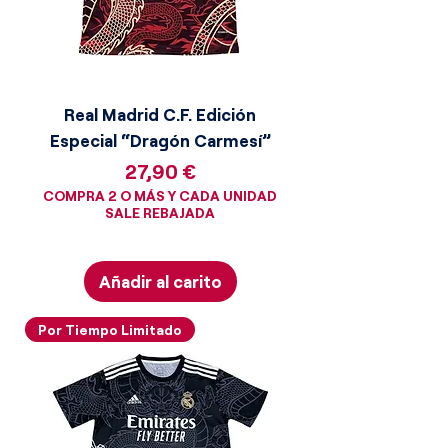
Real Madrid C.F. Edición
Especial “Dragón Carmesí”
Precio
27,90 €
COMPRA 2 O MÁS Y CADA UNIDAD
SALE REBAJADA
Añadir al carito
Por Tiempo Limitado