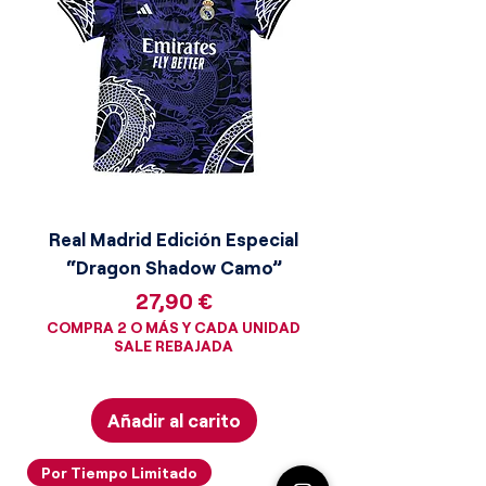
Real Madrid Edición Especial
“Dragon Shadow Camo”
Precio
27,90 €
COMPRA 2 O MÁS Y CADA UNIDAD
SALE REBAJADA
Añadir al carito
Por Tiempo Limitado