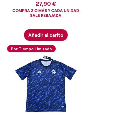
Precio
27,90 €
COMPRA 2 O MÁS Y CADA UNIDAD
SALE REBAJADA
Añadir al carito
Por Tiempo Limitado