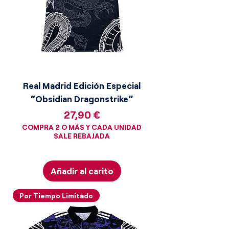
Real Madrid Edición Especial
“Obsidian Dragonstrike”
Precio
27,90 €
COMPRA 2 O MÁS Y CADA UNIDAD
SALE REBAJADA
Añadir al carito
Por Tiempo Limitado