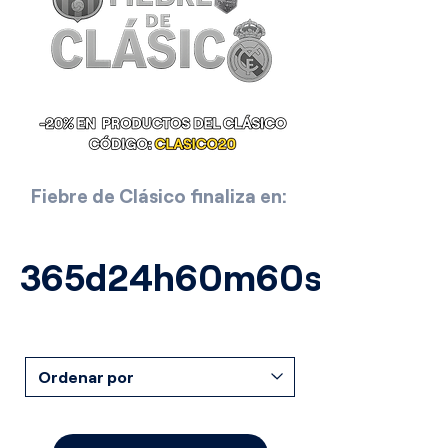
Fiebre de Clásico finaliza en:
365d
24h
60m
60s