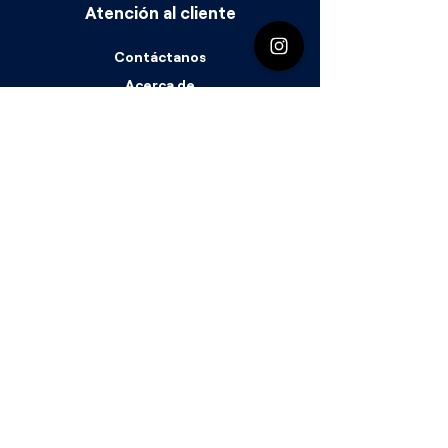
Atención al cliente
Contáctanos
Acerca de
​Rastrear pedido
Política
Envío y devoluciones
Términos y condiciones
FAQ
Aceptamos los siguientes métodos de